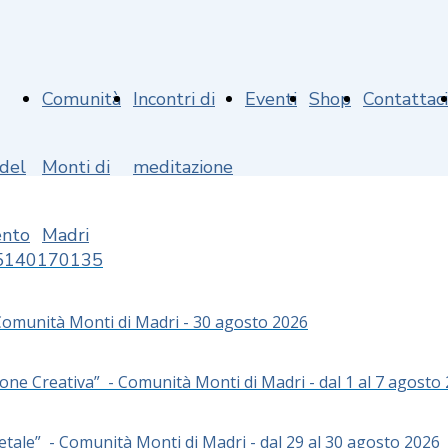
Comunità
Incontri di
Eventi
Shop
Contattaci
 del
Monti di
meditazione
nto
Madri
95140170135
Comunità Monti di Madri - 30 agosto 2026
ione Creativa”
- Comunità Monti di Madri -
dal 1 al 7 agosto
etale”
- Comunità Monti di Madri -
dal 29 al 30 agosto 2026